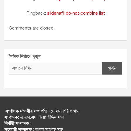
Pingback:
sildenafil do‑not‑combine list
Comments are closed.
দৈনিক শিরীণে খুজুঁন
খুজুঁন
সম্পাদক মন্ডলীর সভাপতি :
সেলিমা শিরীণ খান
সম্পাদক:
এ.এস.এম. জিয়া উদ্দিন খান
নির্বহিী সম্পাদক :
সহকারী সম্পাদক :
আবুল ফাত্তাহ সজু