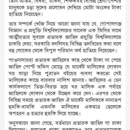
তিনি এতিম, বিধবা, উকিল, শিক্ষকসহ বিভিন্ন শ্রেণী-পেশার
মানুষকে চড়া সুদের প্রলোভন দেখিয়ে মোটা অংকের টাকা
হাতিয়ে নিয়েছেন।
তার সম্পর্কে খোঁজ নিয়ে আরো জানা যায় যে, গোপালগঞ্জ
বিজ্ঞান ও প্রযুক্তি বিশ্ববিদ্যালয়ের সাবেক এক ভিসির সাথে
আত্মীয়তার সুবাদে প্রতারক জাহিদ প্রযুক্তি বিশ্ববিদ্যালয়ে
চাকরি দেয়া, সরকারি বদলিসহ বিভিন্ন তদবিরের কথা বলে
বহু লোকের থেকে বিপুল পরিমান অর্থ হাতিয়ে নিয়েছেন।
পাওনাদাররা প্রতারক জাহিদের কাছ থেকে টাকা না পেয়ে
জাহিদ পোস্ট অফিস মোড়ে যে মার্কেট মালিকের দোকান
ঘর ভাড়া নিয়ে পুরাতন বইয়ের ব্যবসা করতো সেই
মালিকের কাছে বারবার নালিশ জানায়। জাহিদের এ হেন
কার্যকলাপে তিক্ত-বিরক্ত হয়ে ঘর মালিক এক পর্যায়ে
জাহিদকে দোকান থেকে উচ্ছেদ করে দেন। এরপর থেকে
বিভিন্ন সময়ে প্রতারক জাহিদ ঐ মার্কেট মালিককে নানারূপ
হুমকি-ধামকি এমনকি মালিকের একমাত্র ছেলেকে
অপহরণ ও হত্যার হুমকি দিয়ে যাচ্ছে।
অনুসন্ধানে জানা গেছে, বর্তমানে প্রতারক জাহিদ গা ঢাকা
দিয়েছেন। পলাতক থাকা অবস্থাতেও তার প্রতারণামূলক