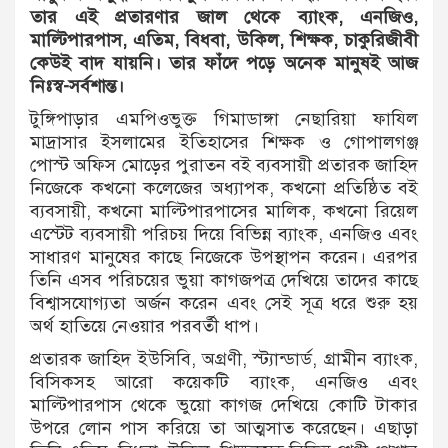
তার এই প্রতারণার জাল থেকে ব্যাংক, এনজিও,
মাল্টিপারপাস, এতিম, বিধবা, উকিল, শিক্ষক, চাকুরিজীবী
কেউই বাদ যায়নি। তার ফাঁদে পড়ে অনেক মানুষই আজ
নিঃস্ব-সর্বশান্ত।
টুঙ্গিপাড়ার এমপিওভুক্ত গিমাডাঙ্গা নেছারিয়া ফাযিল
মাদ্রাসার ইসলামের ইতিহাসের শিক্ষক ও গোপালগঞ্জ
পোস্ট অফিস মোড়ের পুরাতন বই ব্যবসায়ী প্রতারক জাহিদ
নিজেকে কখনো কলেজের অধ্যাপক, কখনো প্রতিষ্ঠিত বই
ব্যবসায়ী, কখনো মাল্টিপারপাসের মালিক, কখনো রিয়েল
এস্টেট ব্যবসায়ী পরিচয় দিয়ে বিভিন্ন ব্যাংক, এনজিও এবং
সাধারণ মানুষের কাছে নিজেকে উপস্থাপন করেন। এরপর
তিনি এসব পরিচয়ের ভুয়া কাগজপত্র দেখিয়ে তাদের কাছে
বিশ্বাসযোগ্যতা অর্জন করেন এবং সেই সূত্র ধরে শুরু হয়
অর্থ হাতিয়ে নেওয়ার পরবর্তী ধাপ।
প্রতারক জাহিদ ইউসিবি, অগ্রণী, স্ট্যান্ডার্ড, গ্রামীন ব্যাংক,
বিসিকসহ আরো কয়েকটি ব্যাংক, এনজিও এবং
মাল্টিপারপাস থেকে ভুয়ো কাগজ দেখিয়ে কোটি টাকার
উপরে লোন পাস করিয়ে তা আত্মসাত করেছেন। এছাড়া