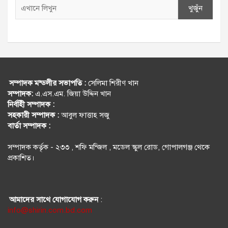
খুজুঁন
সম্পাদক মন্ডলীর সভাপতি :
সেলিমা শিরীণ খান
সম্পাদক:
এ.এস.এম. জিয়া উদ্দিন খান
নির্বহিী সম্পাদক :
সহকারী সম্পাদক :
আবুল ফাত্তাহ সজু
বার্তা সম্পাদক :
সম্পাদক কর্তৃক - ২৩৩ , শফি মন্জিল , মডেল স্কুল রোড, গোপালগঞ্জ থেকে
প্রকাশিত।
আমাদের সাথে যোগাযোগ করুন
:
info@shirin.com.bd.com