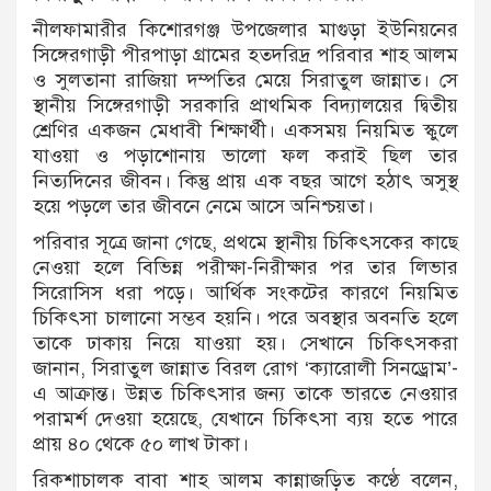
নীলফামারীর কিশোরগঞ্জ উপজেলার মাগুড়া ইউনিয়নের
সিঙ্গেরগাড়ী পীরপাড়া গ্রামের হতদরিদ্র পরিবার শাহ আলম
ও সুলতানা রাজিয়া দম্পতির মেয়ে সিরাতুল জান্নাত। সে
স্থানীয় সিঙ্গেরগাড়ী সরকারি প্রাথমিক বিদ্যালয়ের দ্বিতীয়
শ্রেণির একজন মেধাবী শিক্ষার্থী। একসময় নিয়মিত স্কুলে
যাওয়া ও পড়াশোনায় ভালো ফল করাই ছিল তার
নিত্যদিনের জীবন। কিন্তু প্রায় এক বছর আগে হঠাৎ অসুস্থ
হয়ে পড়লে তার জীবনে নেমে আসে অনিশ্চয়তা।
পরিবার সূত্রে জানা গেছে, প্রথমে স্থানীয় চিকিৎসকের কাছে
নেওয়া হলে বিভিন্ন পরীক্ষা-নিরীক্ষার পর তার লিভার
সিরোসিস ধরা পড়ে। আর্থিক সংকটের কারণে নিয়মিত
চিকিৎসা চালানো সম্ভব হয়নি। পরে অবস্থার অবনতি হলে
তাকে ঢাকায় নিয়ে যাওয়া হয়। সেখানে চিকিৎসকরা
জানান, সিরাতুল জান্নাত বিরল রোগ ‘ক্যারোলী সিনড্রোম’-
এ আক্রান্ত। উন্নত চিকিৎসার জন্য তাকে ভারতে নেওয়ার
পরামর্শ দেওয়া হয়েছে, যেখানে চিকিৎসা ব্যয় হতে পারে
প্রায় ৪০ থেকে ৫০ লাখ টাকা।
রিকশাচালক বাবা শাহ আলম কান্নাজড়িত কণ্ঠে বলেন,