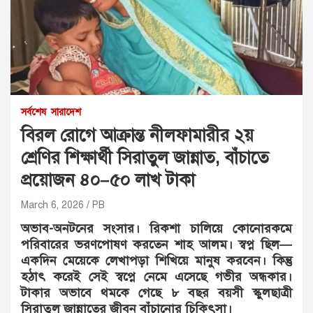
সর্বশেষ
সারাদেশ
বিরল রোগে আক্রান্ত নীলফামারীর ২য়
শ্রেণির শিক্ষার্থী সিরাতুল জান্নাত, বাঁচাতে
প্রয়োজন ৪০–৫০ লাখ টাকা
March 6, 2026
PB
অভাব-অনটনের সংসার। রিকশা চালিয়ে কোনোরকমে
পরিবারের ভরণপোষণ করতেন শাহ আলম। স্বপ্ন ছিল—
একদিন মেয়েকে লেখাপড়া শিখিয়ে মানুষ করবেন। কিন্তু
হঠাৎ করেই সেই স্বপ্নে নেমে এসেছে গভীর অন্ধকার।
টাকার অভাবে থমকে গেছে ৮ বছর বয়সী স্কুলছাত্রী
সিরাতুল জান্নাতের জীবন বাঁচানোর চিকিৎসা।