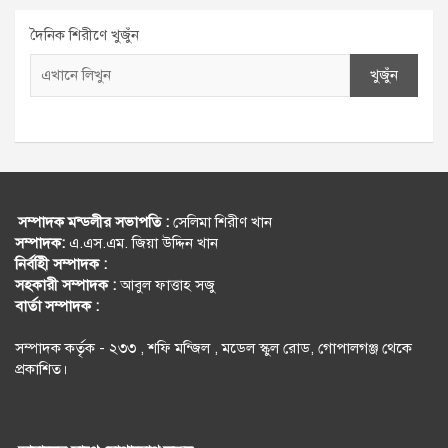
দৈনিক শিরীণে খুজুঁন
খুজুঁন
সম্পাদক মন্ডলীর সভাপতি :
সেলিমা শিরীণ খান
সম্পাদক:
এ.এস.এম. জিয়া উদ্দিন খান
নির্বহিী সম্পাদক :
সহকারী সম্পাদক :
আবুল ফাত্তাহ সজু
বার্তা সম্পাদক :
সম্পাদক কর্তৃক - ২৩৩ , শফি মন্জিল , মডেল স্কুল রোড, গোপালগঞ্জ থেকে
প্রকাশিত।