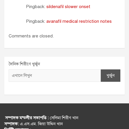
Pingback:
sildenafil slower onset
Pingback:
avanafil medical restriction notes
Comments are closed.
দৈনিক শিরীণে খুজুঁন
খুজুঁন
সম্পাদক মন্ডলীর সভাপতি :
সেলিমা শিরীণ খান
সম্পাদক:
এ.এস.এম. জিয়া উদ্দিন খান