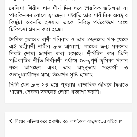
সেলিমা শিরীণ খান দীর্ঘ দিন ধরে স্নায়বিক জটিলতা বা
পারকিনসন রোগে ভুগছেন। সম্প্রতি তার শারীরিক অবস্থার
কিছুটা অবনতি হওয়ায় তাকে নিবিড় পর্যবেক্ষণে রেখে
চিকিৎসা প্রদান করা হচ্ছে।
দৈনিক ভোরের বাণী পরিবার ও তার স্বজনদের পক্ষ থেকে
এই মহীয়সী নারীর দ্রুত আরোগ্য লাভের জন্য সকলের
নিকট দোয়া প্রার্থনা করা হয়েছে। দীর্ঘদিন ধরে তিনি
পত্রিকাটির নীতি নির্ধারণী পর্যায়ে গুরুত্বপূর্ণ ভূমিকা পালন
করে আসছেন এবং তার অসুস্থতায় সহকর্মী ও
শুভানুধ্যায়ীদের মধ্যে উদ্বেগের সৃষ্টি হয়েছে।
তিনি যেন দ্রুত সুস্থ হয়ে পুনরায় স্বাভাবিক জীবনে ফিরতে
পারেন, সেজন্য সকলের দোয়া প্রত্যাশা করছি।
Post
বিয়ের অভিনয় করে প্রবাসীর ৩৬ লাখ টাকা আত্মসাতের অভিযোগ
navigation