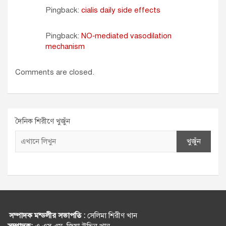
Pingback:
cialis daily side effects
Pingback:
NO‑mediated vasodilation
mechanism
Comments are closed.
দৈনিক শিরীণে খুজুঁন
খুজুঁন
সম্পাদক মন্ডলীর সভাপতি :
সেলিমা শিরীণ খান
সম্পাদক:
এ.এস.এম. জিয়া উদ্দিন খান