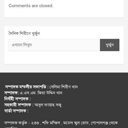
Comments are closed.
দৈনিক শিরীণে খুজুঁন
খুজুঁন
সম্পাদক মন্ডলীর সভাপতি :
সেলিমা শিরীণ খান
সম্পাদক:
এ.এস.এম. জিয়া উদ্দিন খান
নির্বহিী সম্পাদক :
সহকারী সম্পাদক :
আবুল ফাত্তাহ সজু
বার্তা সম্পাদক :
সম্পাদক কর্তৃক - ২৩৩ , শফি মন্জিল , মডেল স্কুল রোড, গোপালগঞ্জ থেকে