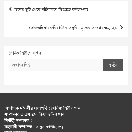
Post
ঈদের ছুটি শেষে সচিবালয়ে ফিরেছে কর্মচাঞ্চল্য
navigation
দৌলতদিয়া ফেরিঘাটে বাসডুবি : মৃতের সংখ্যা বেড়ে ২৩
দৈনিক শিরীণে খুজুঁন
খুজুঁন
সম্পাদক মন্ডলীর সভাপতি :
সেলিমা শিরীণ খান
সম্পাদক:
এ.এস.এম. জিয়া উদ্দিন খান
নির্বহিী সম্পাদক :
সহকারী সম্পাদক :
আবুল ফাত্তাহ সজু