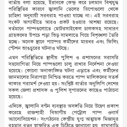
বার্তায় বলা হয়েছে, ইরানকে কেন্দ্র করে চলমান বিশ্বযুদ্ধ
পরিস্থিতির কারণে জ্বালানি তেলের ডিপোগুলো থেকে
চাহিদা অনুযায়ী সরবরাহ পাওয়া যাচ্ছে না। এই সরবরাহ
সংকট আগামীতে আরও প্রকট হওয়ার আশঙ্কা রয়েছে।
বর্তমানে পাম্পগুলোতে মোটরসাইকেল চালকসহ সাধারণ
গ্রাহকদের উপচে পড়া ভিড় সামলাতে গিয়ে বিশৃঙ্খলা তৈরি
হচ্ছে। অনেক স্থানে পাম্পের কর্মীদের মারধর এবং ফিলিং
স্টেশন ভাঙচুরের ঘটনাও ঘটছে।
এমন পরিস্থিতিতে স্থানীয় পুলিশ ও প্রশাসনের সরাসরি
সহযোগিতা নিয়ে পাম্পগুলো চালু রাখার নির্দেশনা দেওয়া
হয়েছে। কোনো অনাকাঙ্ক্ষিত ঘটনা এড়াতে এবং কর্মীদের
জানমালের নিরাপত্তা নিশ্চিত করতে পাম্প মালিকদের সতর্ক
থাকার পরামর্শ দেওয়া হয়। সংশ্লিষ্ট বার্তার অনুলিপি দেশের
সকল জেলা প্রশাসক ও পুলিশ সুপারদের কাছেও পাঠানো
হয়েছে।
এদিকে, জ্বালানি বণ্টন ব্যবস্থার অসঙ্গতি নিয়ে উদ্বেগ প্রকাশ
করেছে রাজশাহী বিভাগীয় পেট্রোল পাম্প ওনার্স
অ্যাসোসিয়েশন। সংগঠনের কেন্দ্রীয় যুগ্ম আহ্বায়ক মিজানুর
রহমান রতন স্বাক্ষরিত এক চিঠিতে জানানো হয়, বাঘাবাড়ি