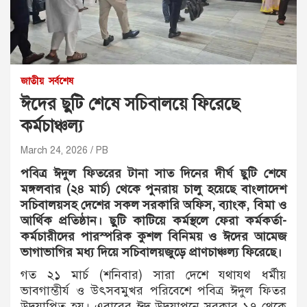
জাতীয়
সর্বশেষ
ঈদের ছুটি শেষে সচিবালয়ে ফিরেছে
কর্মচাঞ্চল্য
March 24, 2026
PB
পবিত্র ঈদুল ফিতরের টানা সাত দিনের দীর্ঘ ছুটি শেষে
মঙ্গলবার (২৪ মার্চ) থেকে পুনরায় চালু হয়েছে বাংলাদেশ
সচিবালয়সহ দেশের সকল সরকারি অফিস, ব্যাংক, বিমা ও
আর্থিক প্রতিষ্ঠান। ছুটি কাটিয়ে কর্মস্থলে ফেরা কর্মকর্তা-
কর্মচারীদের পারস্পরিক কুশল বিনিময় ও ঈদের আমেজ
ভাগাভাগির মধ্য দিয়ে সচিবালয়জুড়ে প্রাণচাঞ্চল্য ফিরেছে।
গত ২১ মার্চ (শনিবার) সারা দেশে যথাযথ ধর্মীয়
ভাবগাম্ভীর্য ও উৎসবমুখর পরিবেশে পবিত্র ঈদুল ফিতর
উদযাপিত হয়। এবারের ঈদ উদযাপনে সরকার ১৭ থেকে