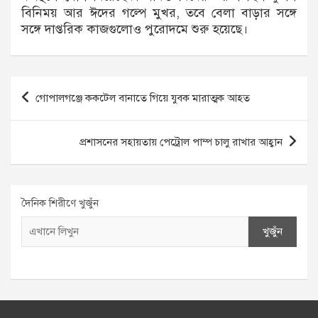
বিনিময় আর ঈদের গল্পে মুখর, তবে বেলা বাড়ার সঙ্গে
সঙ্গে দাপ্তরিক কাজগুলোও পুরোদমে শুরু হয়েছে।
Post
গোপালগঞ্জে ককটেল বানাতে গিয়ে যুবক মারাত্মক আহত
navigation
প্রশাসনের সহায়তায় পেট্রোল পাম্প চালু রাখার আহ্বান
দৈনিক শিরীণে খুজুঁন
খুজুঁন