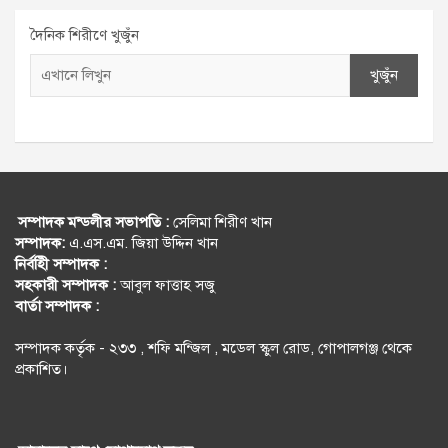
দৈনিক শিরীণে খুজুঁন
খুজুঁন
সম্পাদক মন্ডলীর সভাপতি :
সেলিমা শিরীণ খান
সম্পাদক:
এ.এস.এম. জিয়া উদ্দিন খান
নির্বহিী সম্পাদক :
সহকারী সম্পাদক :
আবুল ফাত্তাহ সজু
বার্তা সম্পাদক :
সম্পাদক কর্তৃক - ২৩৩ , শফি মন্জিল , মডেল স্কুল রোড, গোপালগঞ্জ থেকে
প্রকাশিত।