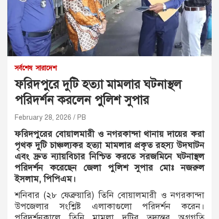
সর্বশেষ
সারাদেশ
ফরিদপুরে দুটি হত্যা মামলার ঘটনাস্থল
পরিদর্শন করলেন পুলিশ সুপার
February 28, 2026
PB
ফরিদপুরের বোয়ালমারী ও নগরকান্দা থানায় দায়ের করা
পৃথক দুটি চাঞ্চল্যকর হত্যা মামলার প্রকৃত রহস্য উদ্ঘাটন
এবং দ্রুত ন্যায়বিচার নিশ্চিত করতে সরজমিনে ঘটনাস্থল
পরিদর্শন করেছেন জেলা পুলিশ সুপার মোঃ নজরুল
ইসলাম, পিপিএম।
শনিবার (২৮ ফেব্রুয়ারি) তিনি বোয়ালমারী ও নগরকান্দা
উপজেলার সংশ্লিষ্ট এলাকাগুলো পরিদর্শন করেন।
পরিদর্শনকালে তিনি মামলা দুটির তদন্তের অগ্রগতি