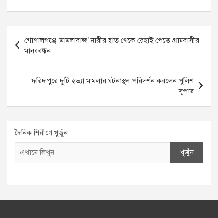
Post
গোপালগঞ্জে ‘মামলাবাজ’ নারীর হাত থেকে রেহাই পেতে গ্রামবাসীর
navigation
মানববন্ধন
ফরিদপুরে দুটি হত্যা মামলার ঘটনাস্থল পরিদর্শন করলেন পুলিশ
সুপার
দৈনিক শিরীণে খুজুঁন
খুজুঁন