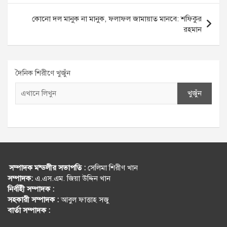
কোনো দল মানুক না মানুক, ফলাফল জামায়াত মানবে: শফিকুর
রহমান
দৈনিক শিরীণে খুজুঁন
খুজুঁন
সম্পাদক মন্ডলীর সভাপতি :
সেলিমা শিরীণ খান
সম্পাদক:
এ.এস.এম. জিয়া উদ্দিন খান
নির্বহিী সম্পাদক :
সহকারী সম্পাদক :
আবুল ফাত্তাহ সজু
বার্তা সম্পাদক :