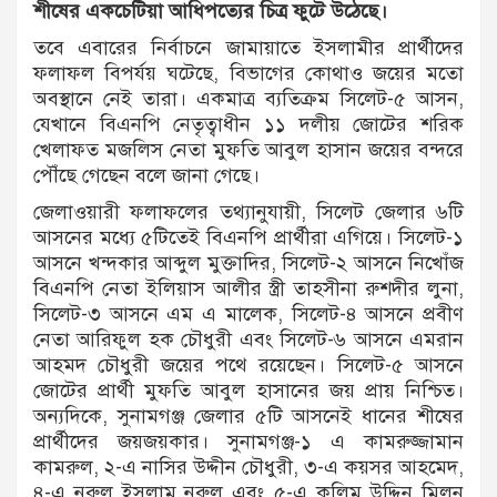
শীষের একচেটিয়া আধিপত্যের চিত্র ফুটে উঠেছে।
তবে এবারের নির্বাচনে জামায়াতে ইসলামীর প্রার্থীদের
ফলাফল বিপর্যয় ঘটেছে, বিভাগের কোথাও জয়ের মতো
অবস্থানে নেই তারা। একমাত্র ব্যতিক্রম সিলেট-৫ আসন,
যেখানে বিএনপি নেতৃত্বাধীন ১১ দলীয় জোটের শরিক
খেলাফত মজলিস নেতা মুফতি আবুল হাসান জয়ের বন্দরে
পৌঁছে গেছেন বলে জানা গেছে।
জেলাওয়ারী ফলাফলের তথ্যানুযায়ী, সিলেট জেলার ৬টি
আসনের মধ্যে ৫টিতেই বিএনপি প্রার্থীরা এগিয়ে। সিলেট-১
আসনে খন্দকার আব্দুল মুক্তাদির, সিলেট-২ আসনে নিখোঁজ
বিএনপি নেতা ইলিয়াস আলীর স্ত্রী তাহসীনা রুশদীর লুনা,
সিলেট-৩ আসনে এম এ মালেক, সিলেট-৪ আসনে প্রবীণ
নেতা আরিফুল হক চৌধুরী এবং সিলেট-৬ আসনে এমরান
আহমদ চৌধুরী জয়ের পথে রয়েছেন। সিলেট-৫ আসনে
জোটের প্রার্থী মুফতি আবুল হাসানের জয় প্রায় নিশ্চিত।
অন্যদিকে, সুনামগঞ্জ জেলার ৫টি আসনেই ধানের শীষের
প্রার্থীদের জয়জয়কার। সুনামগঞ্জ-১ এ কামরুজ্জামান
কামরুল, ২-এ নাসির উদ্দীন চৌধুরী, ৩-এ কয়সর আহমেদ,
৪-এ নুরুল ইসলাম নুরুল এবং ৫-এ কলিম উদ্দিন মিলন