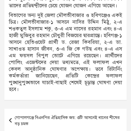
তাদের প্রতিদ্বন্দ্বীদের চেয়ে যোজন যোজন এগিয়ে আছেন।
বিভাগের অন্য দুই জেলা মৌলভীবাজার ও হবিগঞ্জেও একই
চিত্র। মৌলভীবাজার-১ আসনে নাসির উদ্দিন মিঠু, ২-এ
শওকতুল ইসলাম শকু, ৩-এ এম নাসের রহমান এবং ৪-এ
হাজী মুজিবুর রহমান চৌধুরী বিজয়ের দ্বারপ্রান্তে। হবিগঞ্জ-১
আসনে হেভিওয়েট প্রার্থী ড. রেজা কিবরিয়া, ২-এ ডা.
সাখাওত হাসান জীবন, ৩-এ জি কে গউছ এবং ৪-এ এস
এম ফয়সল বিপুল ভোটে এগিয়ে রয়েছেন। প্রার্থীদের
পোলিং এজেন্টদের দেয়া তথ্যমতে, এই ফলাফল এখন
কেবল আনুষ্ঠানিক ঘোষণার অপেক্ষায়। তবে রিটার্নিং
কর্মকর্তারা জানিয়েছেন, প্রতিটি কেন্দ্রের ফলাফল
পুঙ্খানুপুঙ্খভাবে যাচাই-বাছাই শেষেই চূড়ান্ত ঘোষণা দেয়া
হবে।
Post
গোপালগঞ্জে বিএনপির ঐতিহাসিক জয়: ৩টি আসনেই ধানের শীষের
navigation
বড় চমক