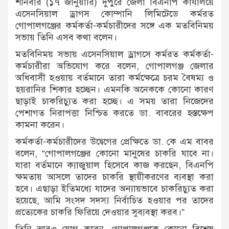
শনিবার (১৭ জানুয়ারি) দুপুরে জেলা বিএনপি কার্যালয়ে
এসেনসিয়াল ড্রাগস কোম্পানি লিমিটেডে কর্মরত
গোপালগঞ্জের কর্মকর্তা-কর্মচারীদের সঙ্গে এক মতবিনিময়
সভায় তিনি এসব কথা বলেন।
মতবিনিময় সভায় এসেনসিয়াল ড্রাগসে কর্মরত কর্মকর্তা-
কর্মচারীরা অভিযোগ করে বলেন, গোপালগঞ্জ জেলার
অধিবাসী হওয়ায় বর্তমানে তারা কর্মক্ষেত্রে চরম বৈষম্য ও
হয়রানির শিকার হচ্ছেন। এমনকি অনেককে কোনো কারণ
ছাড়াই চাকরিচ্যুত করা হচ্ছে। এ সময় তারা নিজেদের
পেশাগত নিরাপত্তা নিশ্চিত করতে ডা. বাবরের হস্তক্ষেপ
কামনা করেন।
কর্মকর্তা-কর্মচারীদের উদ্বেগের প্রেক্ষিতে ডা. কে এম বাবর
বলেন, “গোপালগঞ্জের কোনো মানুষের চাকরি যাবে না।
যারা বর্তমানে ক্যাজুয়াল হিসেবে কাজ করছেন, বিএনপি
ক্ষমতায় আসলে তাদের চাকরি স্থায়ীকরণের ব্যবস্থা করা
হবে। এছাড়া ইতিমধ্যে যাদের অন্যায়ভাবে চাকরিচ্যুত করা
হয়েছে, আমি সংসদ সদস্য নির্বাচিত হওয়ার পর তাদের
প্রত্যেকের চাকরি ফিরিয়ে দেওয়ার সুব্যবস্থা করব।”
তিনি আরও যোগ করেন, গোপালগঞ্জকে কোনো বিশেষ