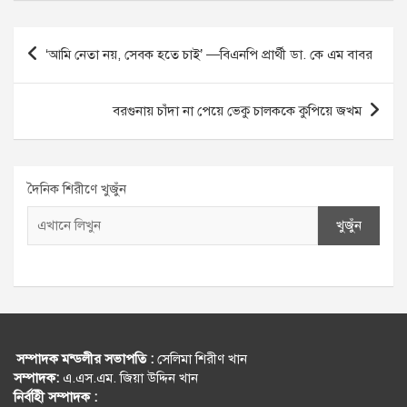
Post
‘আমি নেতা নয়, সেবক হতে চাই’ —বিএনপি প্রার্থী ডা. কে এম বাবর
navigation
বরগুনায় চাঁদা না পেয়ে ভেকু চালককে কুপিয়ে জখম
দৈনিক শিরীণে খুজুঁন
খুজুঁন
সম্পাদক মন্ডলীর সভাপতি :
সেলিমা শিরীণ খান
সম্পাদক:
এ.এস.এম. জিয়া উদ্দিন খান
নির্বহিী সম্পাদক :