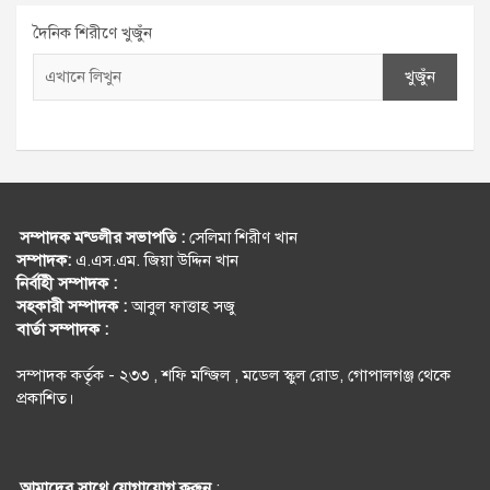
দৈনিক শিরীণে খুজুঁন
খুজুঁন
সম্পাদক মন্ডলীর সভাপতি :
সেলিমা শিরীণ খান
সম্পাদক:
এ.এস.এম. জিয়া উদ্দিন খান
নির্বহিী সম্পাদক :
সহকারী সম্পাদক :
আবুল ফাত্তাহ সজু
বার্তা সম্পাদক :
সম্পাদক কর্তৃক - ২৩৩ , শফি মন্জিল , মডেল স্কুল রোড, গোপালগঞ্জ থেকে
প্রকাশিত।
আমাদের সাথে যোগাযোগ করুন
: