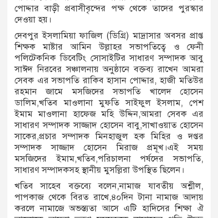
পোদ্দার বাড়ী প্রবাসীবৃন্দের পক্ষ থেকে তাদের পুরস্কার
দেওয়া হয়।
দেবপুর ইসলামিয়া ফাজিল (ডিগ্রি) মাদ্রাসার অবসর প্রাপ্ত
শিক্ষক মাষ্টার আমিন উল্লাহর সভাপতিত্বে ও ফেনী
পলিটেকনিক ডিবেটিং সোসাইটির সাধারণ সম্পাদক আবু
সাঈদ নিরবের সঞ্চালনায় অনুষ্ঠানে বক্তব্য রাখেন আমরা
সেবক এর সভাপতি রাকিব হাসান পোদ্দার, হাজী মতিউর
রহমান জামে মসজিদের সভাপতি খালেদ হোসেন
ডালিম,খতিব মাওলানা মুফতি সাইফুল ইসলাম, পেশ
ইমাম মাওলানা হাফেজ মহি উদ্দিন,আমরা সেবক এর
সাধারণ সম্পাদক সাজ্জাদ হোসেন বাবু,সাখাওয়াত হোসেন
সাকের,প্রচার সম্পাদক মিনহাজুল হক মিহির ও দপ্তর
সম্পাদক সাজ্জাদ হোসেন মিরাজ প্রমূখ।এই সময়
মসজিদের ইমাম,খতিব,পরিচালনা পর্ষদের সভাপতি,
সাধারণ সম্পাদকসহ স্থানীয় মুসল্লিরা উপস্থিত ছিলেন।
খতিব সাহেব বক্তব্যে বলেন,নামাজ যাবতীয় অশ্লীল,
পাপকাজ থেকে বিরত রাখে,৪০দিন টানা নামাজ আদায়
করলে নামাজে অভস্ত্যতা আসে এটি হাদিসের শিক্ষা ঐ