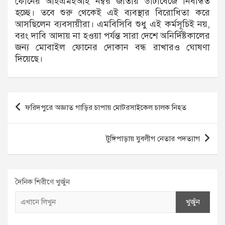
ফোনের আইএমইআই নম্বর জাতীয় ডাটাবেজে নিবন্ধিত
হচ্ছে। তবে শুরু থেকেই এই ব্যবস্থার বিরোধিতা করে
আসছিলেন ব্যবসায়ীরা। এমবিসিবি শুধু এই কর্মসূচিই নয়,
বরং দাবি আদায় না হওয়া পর্যন্ত সারা দেশে অনির্দিষ্টকালের
জন্য মোবাইল ফোনের দোকান বন্ধ রাখারও ঘোষণা
দিয়েছে।
Post
ফরিদপুরে অজ্ঞাত গাড়ির চাপায় মোটরসাইকেল চালক নিহত
navigation
টুঙ্গিপাড়ায় যুবলীগ নেতার পদত্যাগ
দৈনিক শিরীণে খুজুঁন
খুজুঁন