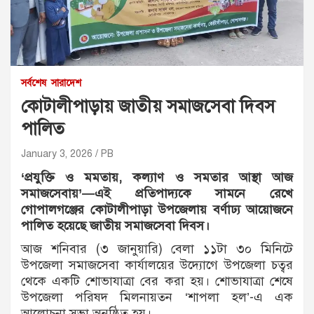
সর্বশেষ
সারাদেশ
কোটালীপাড়ায় জাতীয় সমাজসেবা দিবস
পালিত
January 3, 2026
PB
‘প্রযুক্তি ও মমতায়, কল্যাণ ও সমতার আস্থা আজ
সমাজসেবায়’—এই প্রতিপাদ্যকে সামনে রেখে
গোপালগঞ্জের কোটালীপাড়া উপজেলায় বর্ণাঢ্য আয়োজনে
পালিত হয়েছে জাতীয় সমাজসেবা দিবস।
আজ শনিবার (৩ জানুয়ারি) বেলা ১১টা ৩০ মিনিটে
উপজেলা সমাজসেবা কার্যালয়ের উদ্যোগে উপজেলা চত্বর
থেকে একটি শোভাযাত্রা বের করা হয়। শোভাযাত্রা শেষে
উপজেলা পরিষদ মিলনায়তন ‘শাপলা হল’-এ এক
আলোচনা সভা অনুষ্ঠিত হয়।