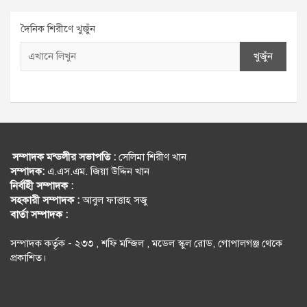
r
c
দৈনিক শিরীণে খুজুঁন
h
খুজুঁন
সম্পাদক মন্ডলীর সভাপতি :
সেলিমা শিরীণ খান
সম্পাদক:
এ.এস.এম. জিয়া উদ্দিন খান
নির্বহিী সম্পাদক :
সহকারী সম্পাদক :
আবুল ফাত্তাহ সজু
বার্তা সম্পাদক :
সম্পাদক কর্তৃক - ২৩৩ , শফি মন্জিল , মডেল স্কুল রোড, গোপালগঞ্জ থেকে
প্রকাশিত।