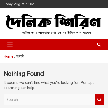
Skip
Friday, August 7, 2026
to
content
Daily Shirin
দৈনিক শিরীণ
Home
চাকরি
Nothing Found
It seems we can’t find what you’re looking for. Perhaps
searching can help.
S
e
a